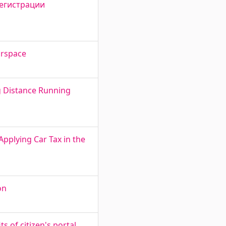
 регистрации
irspace
g Distance Running
pplying Car Tax in the
on
s of citizen's portal