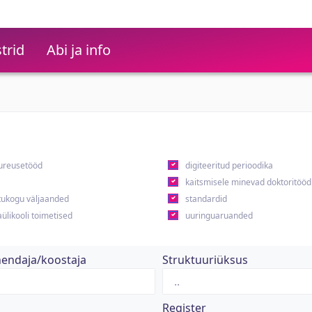
trid
Abi ja info
ureusetööd
digiteeritud perioodika
kaitsmisele minevad doktoritööd
ukogu väljaanded
standardid
ülikooli toimetised
uuringuaruanded
hendaja/koostaja
Struktuuriüksus
Register