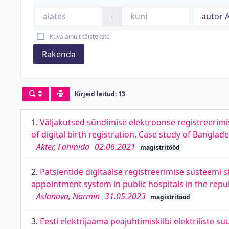
-
Kuva ainult täistekste
Rakenda
Kirjeid leitud: 13
1.
Väljakutsed sündimise elektroonse registreerimi
of digital birth registration. Case study of Banglad
Akter, Fahmida
02.06.2021
magistritööd
2.
Patsientide digitaalse registreerimise süsteemi s
appointment system in public hospitals in the repub
Aslanova, Narmin
31.05.2023
magistritööd
3.
Eesti elektrijaama peajuhtimiskilbi elektriliste