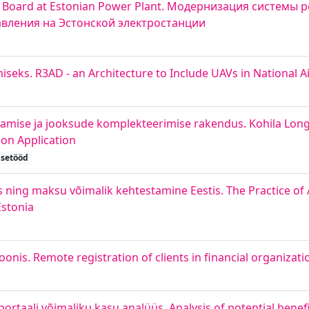
trol Board at Estonian Power Plant. Модернизация системы
вления на Эстонской электростанции
iseks. R3AD - an Architecture to Include UAVs in National A
damise ja jooksude komplekteerimise rakendus. Kohila Lon
on Application
usetööd
ing maksu võimalik kehtestamine Eestis. The Practice of A
Estonia
onis. Remote registration of clients in financial organizati
rtaali võimaliku kasu analüüs. Analysis of potential benefit