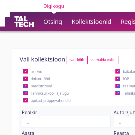
Digikogu
Otsing
Kollektsioonid
Regis
Vali kollektsioon
vali kõik
eemalda valik
artiklid
bakala
doktoritööd
IOP
magistritööd
raamat
Tehnikaülikooli ajalugu
Tehnika
õpikud ja õppevahendid
Pealkiri
Autor/ju
Aasta
Reasta