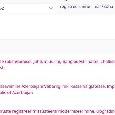
registreerimine - märksõna
se rakendamisel. Juhtumiuuring Bangladeshi näitel. Challen
esh
isseviimine Azerbaijani Vabariigi riiklikesse haiglatesse. Im
lic of Azerbaijan
 suuruste registreerimissüsteemi moderniseerimine. Upgradin