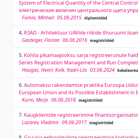
System of Electrical Quantity of the Central Con
электрических величин центрального щита упра
Fomin, Mihhail
05.06.2015
diplomitööd
4.
R3AD - Arhitektuur UAVide riikide õhuruumi lisam
Gasteiger, Florian
06.06.2016
magistritööd
5.
Kohila pikamaajooksu sarja registreerunute hal
Series Registration Management and Run Completi
Haugas, Henri; Kolk, Kadri-Liis
03.06.2024
bakalaure
6.
Automaksu rakendamise praktika Euroopa Liidus n
European Union and its Possible Establishment in 
Kurm, Merje
06.06.2018
magistritööd
7.
Kaugklientide registreerimine finantsorganisatsio
Lazarev, Vladimir
09.06.2017
magistritööd
8.
Gruusia eelkooliealiste registreerimise kodanikupo