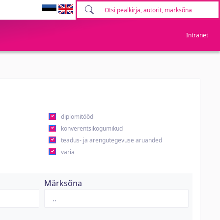
Intranet
diplomitööd
konverentsikogumikud
teadus- ja arengutegevuse aruanded
varia
Märksõna