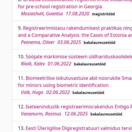
for pre-school registration in Georgia
Mosiashvili, Gvantsa
17.08.2020
magistritööd
9.
Registreerimistasu rakendumisest praktikas ning v
and a Comparative Analysis: the Cases of Estonia a
Peenema, Oliver
03.06.2025
bakalaureusetööd
10.
Sööjate märkimise süsteem üldhariduskoolidele
Riivik, Kalev
01.06.2022
bakalaureusetööd
11.
Biomeetrilise isikutuvastuse abil noorukite Sma
for minors using biometric identification
Valk, Hugo
02.06.2022
bakalaureusetööd
12.
Iseteeninduslik registreerimisrakendus Entigo P
Vananurm, Rasmus
12.06.2025
bakalaureusetööd
13.
Eesti Üleriigilise Digiregistratuuri valmidus t