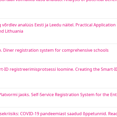
õrdlev analüüs Eesti ja Leedu näitel. Practical Application 
nd Lithuania
. Diner registration system for comprehensive schools
rt-ID registreerimisprotsessi loomine. Creating the Smart-I
latvormi jaoks. Self-Service Registration System for the En
ervisekriisiks: COVID-19 pandeemiast saadud õppetunnid. Read