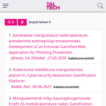
Kirjeid leitud: 9
1.
Eestikeelse mängustatud veebirakenduse
arendamine andmepüügi ennetamiseks.
Development of an Estonian Gamified Web
Application for Phishing Prevention
Järvsoo, Iris Eliisabet
27.05.2026
bakalaureusetööd
2.
Küberturbe teadlikkuse mängustamise
platvorm. Cybersecurity Awareness Gamification
Platform
Kadak, Karl
06.06.2025
bakalaureusetööd
3.
Mänguelemendi mõju kasutajakogemusele
Enefit AS mobiilirakenduse näitel. Gamification