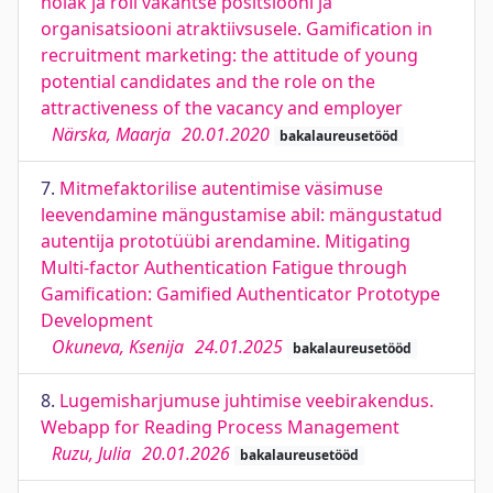
hoiak ja roll vakantse positsiooni ja
organisatsiooni atraktiivsusele. Gamification in
recruitment marketing: the attitude of young
potential candidates and the role on the
attractiveness of the vacancy and employer
Närska, Maarja
20.01.2020
bakalaureusetööd
7.
Mitmefaktorilise autentimise väsimuse
leevendamine mängustamise abil: mängustatud
autentija prototüübi arendamine. Mitigating
Multi-factor Authentication Fatigue through
Gamification: Gamified Authenticator Prototype
Development
Okuneva, Ksenija
24.01.2025
bakalaureusetööd
8.
Lugemisharjumuse juhtimise veebirakendus.
Webapp for Reading Process Management
Ruzu, Julia
20.01.2026
bakalaureusetööd