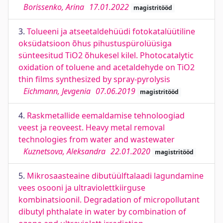
Borissenko, Arina
17.01.2022
magistritööd
3.
Tolueeni ja atseetaldehüüdi fotokatalüütiline
oksüdatsioon õhus pihustuspürolüüsiga
sünteesitud TiO2 õhukesel kilel. Photocatalytic
oxidation of toluene and acetaldehyde on TiO2
thin films synthesized by spray-pyrolysis
Eichmann, Jevgenia
07.06.2019
magistritööd
4.
Raskmetallide eemaldamise tehnoloogiad
veest ja reoveest. Heavy metal removal
technologies from water and wastewater
Kuznetsova, Aleksandra
22.01.2020
magistritööd
5.
Mikrosaasteaine dibutüülftalaadi lagundamine
vees osooni ja ultraviolettkiirguse
kombinatsioonil. Degradation of micropollutant
dibutyl phthalate in water by combination of