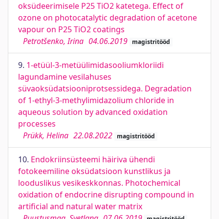
oksüdeerimisele P25 TiO2 katetega. Effect of
ozone on photocatalytic degradation of acetone
vapour on P25 TiO2 coatings
Petrotšenko, Irina
04.06.2019
magistritööd
9.
1-etüül-3-metüülimidasooliumkloriidi
lagundamine vesilahuses
süvaoksüdatsiooniprotsessidega. Degradation
of 1-ethyl-3-methylimidazolium chloride in
aqueous solution by advanced oxidation
processes
Prükk, Helina
22.08.2022
magistritööd
10.
Endokriinsüsteemi häiriva ühendi
fotokeemiline oksüdatsioon kunstlikus ja
looduslikus vesikeskkonnas. Photochemical
oxidation of endocrine disrupting compound in
artificial and natural water matrix
Puustusmaa, Svetlana
07.06.2019
magistritööd