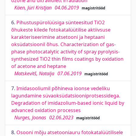
ozone and ultraviolett irradiation
Käen, Jüri Kristjan
04.06.2019
magistritööd
6.
Pihustuspürolüüsiga sünteesitud TiO2
õhukeste kilede fotokatalüütilise aktiivsuse
karakteriseerimine atsetooni ja heptaani
oksüdatsioonil õhus. Characterization of gas-
phase photocatalytic activity of spray pyrolysis-
synthesized TiO2 thin films coatings by oxidation
of acetone and heptane
Matskevitš, Natalja
07.06.2019
magistritööd
7.
Imidasooliumil põhineva ioonse vedeliku
lagundamine süvaoksüdatsiooniprotsessidega.
Degradation of imidazolium-based ionic liquid by
advanced oxidation processes
Nurges, Joonas
02.06.2023
magistritööd
8.
Osooni mõju atsetooniauru fotokatalüütilisele