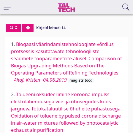
Kirjeid leitud: 14
1.
Biogaasi väärindamistehnoloogiate võrdlus
protsessis kasutatavate tehnoloogiliste
seadmete tööparameetrite alusel. Comparison of
Biogas Upgrading Methods Based on The
Operating Parameters of Refining Technologies
Altof, Kristen
04.06.2019
magistritööd
2.
Tolueeni oksüdeerimine koroona-impulss
elektrilahendusega vee- ja õhusegudes koos
järgneva fotokatalüütilise õhuheite puhastusega.
Oxidation of toluene by pulsed corona discharge
in air-water mixtures followed by photocatalytic
exhaust air purification