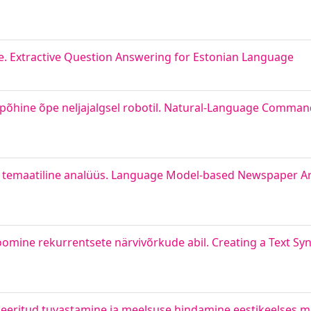
. Extractive Question Answering for Estonian Language
õhine õpe neljajalgsel robotil. Natural-Language Command
a temaatiline analüüs. Language Model-based Newspaper Art
oomine rekurrentsete närvivõrkude abil. Creating a Text Syn
meeritud tuvastamine ja meelsuse hindamine eestikeelses 