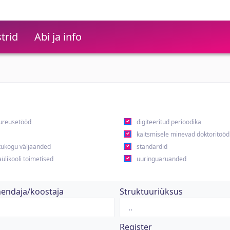
trid
Abi ja info
ureusetööd
digiteeritud perioodika
kaitsmisele minevad doktoritööd
ukogu väljaanded
standardid
ülikooli toimetised
uuringuaruanded
hendaja/koostaja
Struktuuriüksus
Register