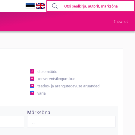
Intranet
diplomitööd
konverentsikogumikud
teadus- ja arengutegevuse aruanded
varia
Märksõna