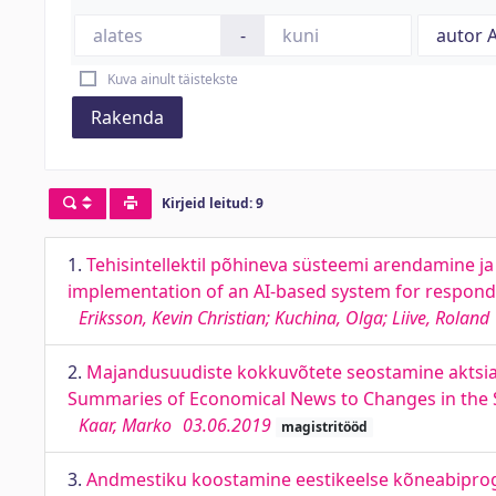
-
Kuva ainult täistekste
Rakenda
Kirjeid leitud: 9
1.
Tehisintellektil põhineva süsteemi arendamine 
implementation of an AI-based system for respondi
Eriksson, Kevin Christian; Kuchina, Olga; Liive, Roland
2.
Majandusuudiste kokkuvõtete seostamine aktsia
Summaries of Economical News to Changes in the 
Kaar, Marko
03.06.2019
magistritööd
3.
Andmestiku koostamine eestikeelse kõneabiprogr