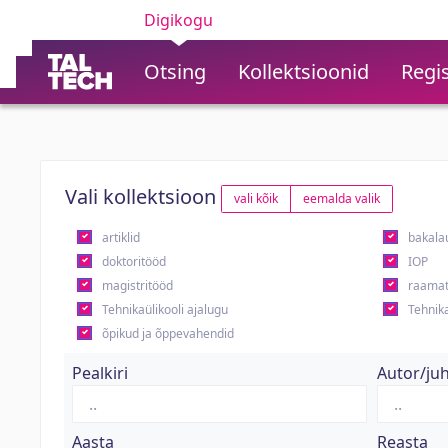
Digikogu
Otsing
Kollektsioonid
Regis
Vali kollektsioon
vali kõik
eemalda valik
artiklid
bakala
doktoritööd
IOP
magistritööd
raamat
Tehnikaülikooli ajalugu
Tehnika
õpikud ja õppevahendid
Pealkiri
Autor/ju
Aasta
Reasta