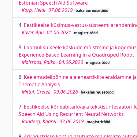
Estonian Speech Aid Software
Korp, Heidi
07.06.2019
bakalaureusetööd
4.
Eestikeelse küsimus-vastus-süsteemi arendamine
Käver, Anu
01.06.2021
magistritööd
5.
Loomuliku keele käskude mõistmine ja kogemusp
Experience-Based Learning in a Quadruped Robot
Malsroos, Raiko
04.06.2026
magistritööd
6.
Keelemudelipõhine ajaleheartiklite eraldamine j
Thematic Analysis
Mittal, Greteli
09.06.2026
bakalaureusetööd
7.
Eestikeelse kõneabitarkvara tekstisüntesaatori l
Speech Aid Using Recurrent Neural Networks
Randorg, Kaarel
03.06.2019
magistritööd
8.
Äriregistrisse kantud asutuste mainimiste auto