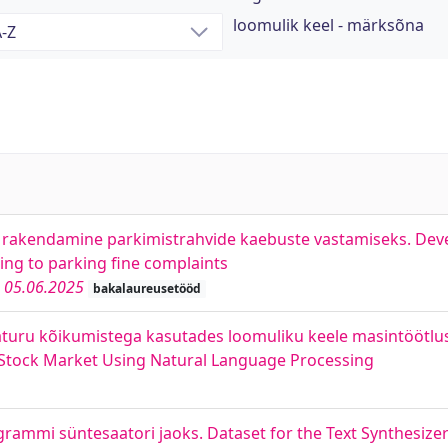
loomulik keel - märksõna
ja rakendamine parkimistrahvide kaebuste vastamiseks. De
ng to parking fine complaints
05.06.2025
bakalaureusetööd
turu kõikumistega kasutades loomuliku keele masintöötlu
Stock Market Using Natural Language Processing
ammi süntesaatori jaoks. Dataset for the Text Synthesize