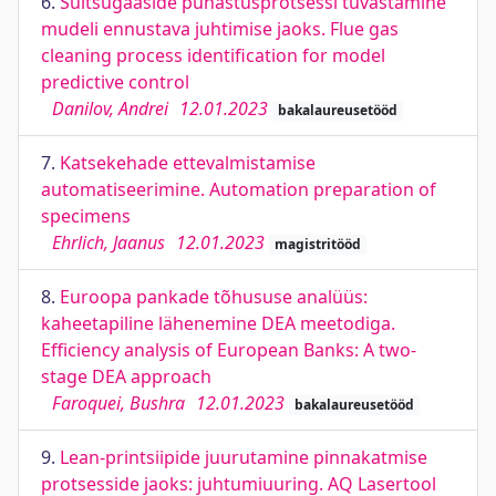
6.
Suitsugaaside puhastusprotsessi tuvastamine
mudeli ennustava juhtimise jaoks. Flue gas
cleaning process identification for model
predictive control
Danilov, Andrei
12.01.2023
bakalaureusetööd
7.
Katsekehade ettevalmistamise
automatiseerimine. Automation preparation of
specimens
Ehrlich, Jaanus
12.01.2023
magistritööd
8.
Euroopa pankade tõhususe analüüs:
kaheetapiline lähenemine DEA meetodiga.
Efficiency analysis of European Banks: A two-
stage DEA approach
Faroquei, Bushra
12.01.2023
bakalaureusetööd
9.
Lean-printsiipide juurutamine pinnakatmise
protsesside jaoks: juhtumiuuring. AQ Lasertool