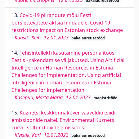
Kaare, Christopher
12.01.2023
bakalaureusetööd
13.
Covid-19 piirangute mõju Eesti
börsiettevõtete aktsia hindadele. Covid-19
restrictions impact on Estonian stock exchange
Kaasik, Keiti
12.01.2023
bakalaureusetööd
14.
Tehisintellekti kasutamine personalitöös
Eestis - rakendamise väljakutsed. Using Artificial
Intelligence in Human Resources in Estonia -
Challenges for Implementation. Using artificial
intelligence in human resources in Estonia -
Challenges for implementation
Kasepuu, Marta Maria
12.01.2023
magistritööd
15.
Kuznetsi keskkonnakõver vääveldioksiidi
emissioonide näitel. Environmental Kuznets
curve: sulfur dioxide emissions
Kivistik, Karl
12.01.2023
bakalaureusetööd