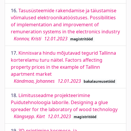
16.
Tasusüsteemide rakendamise ja täiustamise
võimalused elektroonikatööstuses. Possibilities
of implementation and improvement of
remuneration systems in the electronics industry
Konnov, Kristi
12.01.2023
magistritööd
17.
Kinnisvara hindu mõjutavad tegurid Tallinna
korterelamu turu näitel. Factors affecting
property prices in the example of Tallinn
apartment market
Kändmaa, Johannes
12.01.2023
bakalaureusetööd
18.
Liimitusseadme projekteerimine
Puidutehnoloogia laborile. Designing a glue
spreader for the laboratory of wood technology
Kängsepp. Kärt
12.01.2023
magistritööd
19.
3D-printimine kosmose- ja