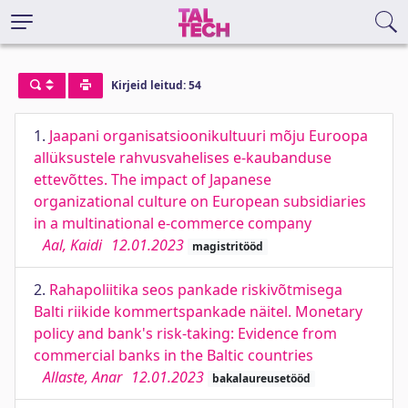
Kirjeid leitud: 54
1.
Jaapani organisatsioonikultuuri mõju Euroopa
allüksustele rahvusvahelises e-kaubanduse
ettevõttes. The impact of Japanese
organizational culture on European subsidiaries
in a multinational e-commerce company
Aal, Kaidi
12.01.2023
magistritööd
2.
Rahapoliitika seos pankade riskivõtmisega
Balti riikide kommertspankade näitel. Monetary
policy and bank's risk-taking: Evidence from
commercial banks in the Baltic countries
Allaste, Anar
12.01.2023
bakalaureusetööd