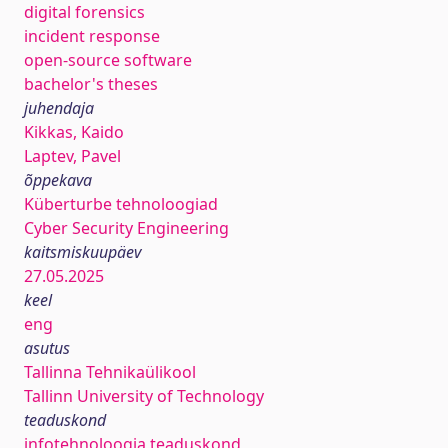
digital forensics
incident response
open-source software
bachelor's theses
juhendaja
Kikkas, Kaido
Laptev, Pavel
õppekava
Küberturbe tehnoloogiad
Cyber Security Engineering
kaitsmiskuupäev
27.05.2025
keel
eng
asutus
Tallinna Tehnikaülikool
Tallinn University of Technology
teaduskond
infotehnoloogia teaduskond