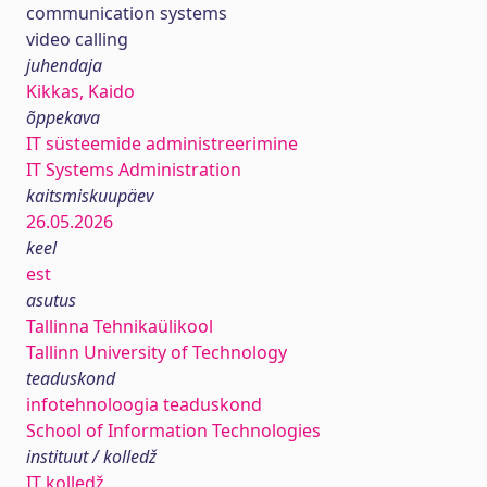
communication systems
video calling
juhendaja
Kikkas, Kaido
õppekava
IT süsteemide administreerimine
IT Systems Administration
kaitsmiskuupäev
26.05.2026
keel
est
asutus
Tallinna Tehnikaülikool
Tallinn University of Technology
teaduskond
infotehnoloogia teaduskond
School of Information Technologies
instituut / kolledž
IT kolledž