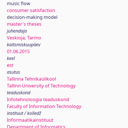
music flow
consumer satisfaction
decision-making model
master's theses
juhendaja
Veskioja, Tarmo
kaitsmiskuupäev
01.06.2015
keel
est
asutus
Tallinna Tehnikaülikool
Tallinn University of Technology
teaduskond
Infotehnoloogia teaduskond
Faculty of Information Technology
instituut / kolledž
Informaatikainstituut
Department of Informatics