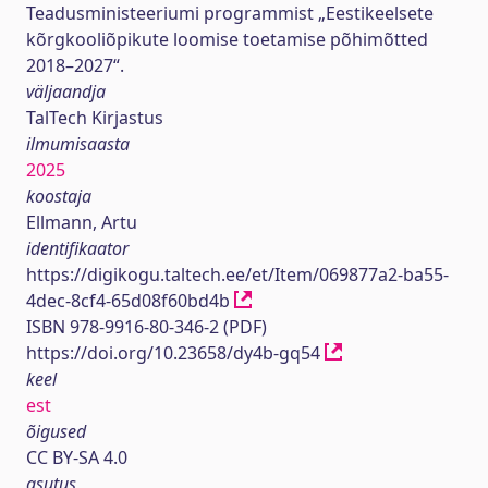
Teadusministeeriumi programmist „Eestikeelsete
kõrgkooliõpikute loomise toetamise põhimõtted
2018–2027“.
väljaandja
TalTech Kirjastus
ilmumisaasta
2025
koostaja
Ellmann, Artu
identifikaator
https://digikogu.taltech.ee/et/Item/069877a2-ba55-
4dec-8cf4-65d08f60bd4b
ISBN 978-9916-80-346-2 (PDF)
https://doi.org/10.23658/dy4b-gq54
keel
est
õigused
CC BY-SA 4.0
asutus