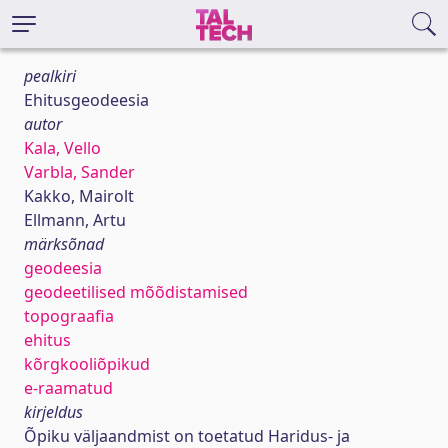
pealkiri
Ehitusgeodeesia
autor
Kala, Vello
Varbla, Sander
Kakko, Mairolt
Ellmann, Artu
märksõnad
geodeesia
geodeetilised mõõdistamised
topograafia
ehitus
kõrgkooliõpikud
e-raamatud
kirjeldus
Õpiku väljaandmist on toetatud Haridus- ja