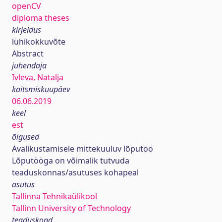
openCV
diploma theses
kirjeldus
lühikokkuvõte
Abstract
juhendaja
Ivleva, Natalja
kaitsmiskuupäev
06.06.2019
keel
est
õigused
Avalikustamisele mittekuuluv lõputöö
Lõputööga on võimalik tutvuda
teaduskonnas/asutuses kohapeal
asutus
Tallinna Tehnikaülikool
Tallinn University of Technology
teaduskond