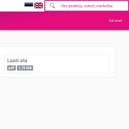
Intranet
Laadi alla
pdf
1,78 MB