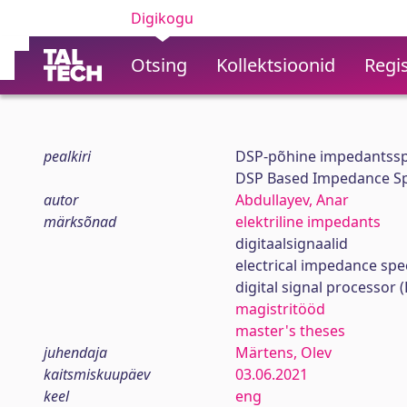
Digikogu
Otsing
Kollektsioonid
Regis
pealkiri
DSP-põhine impedantssp
DSP Based Impedance Sp
autor
Abdullayev, Anar
märksõnad
elektriline impedants
digitaalsignaalid
electrical impedance spe
digital signal processor 
magistritööd
master's theses
juhendaja
Märtens, Olev
kaitsmiskuupäev
03.06.2021
keel
eng