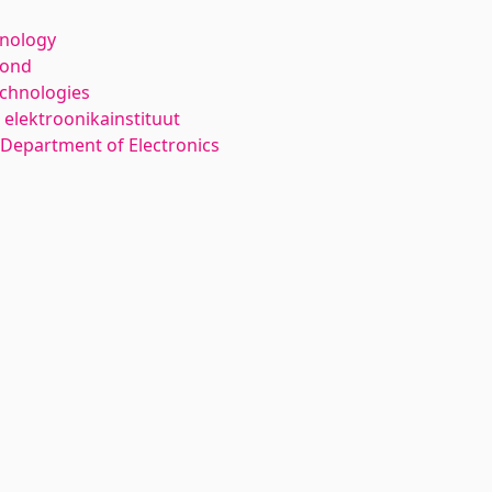
hnology
kond
echnologies
elektroonikainstituut
Department of Electronics