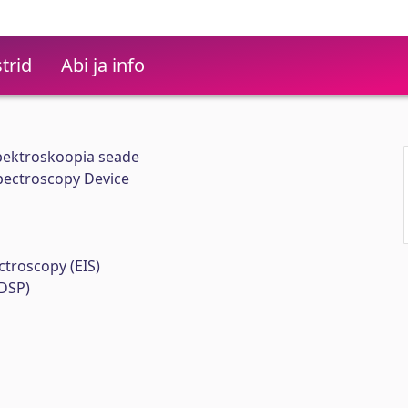
trid
Abi ja info
ektroskoopia seade
ectroscopy Device
ctroscopy (EIS)
(DSP)