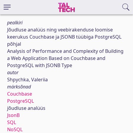
pealkiri
Jõudluse analüüs ning veebirakenduse loomise
keerukus Couchbase ja JSONB tüübiga PostgreSQL
põhjal
Analysis of Performance and Complexity of Building
a Web Application Based on Couchbase and
PostgreSQL with JSONB Type
autor
Shpychka, Valeriia
märksõnad
Couchbase
PostgreSQL
jõudluse analüüs
JsonB
SQL
NoSQL