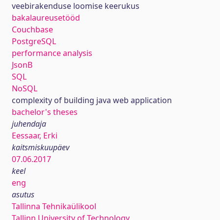
veebirakenduse loomise keerukus
bakalaureusetööd
Couchbase
PostgreSQL
performance analysis
JsonB
SQL
NoSQL
complexity of building java web application
bachelor's theses
juhendaja
Eessaar, Erki
kaitsmiskuupäev
07.06.2017
keel
eng
asutus
Tallinna Tehnikaülikool
Tallinn University of Technology