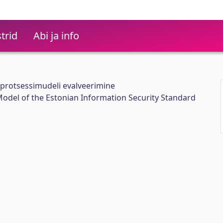
trid
Abi ja info
 protsessimudeli evalveerimine
Model of the Estonian Information Security Standard