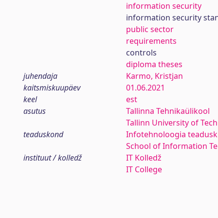
information security
information security sta
public sector
requirements
controls
diploma theses
juhendaja
Karmo, Kristjan
kaitsmiskuupäev
01.06.2021
keel
est
asutus
Tallinna Tehnikaülikool
Tallinn University of Tec
teaduskond
Infotehnoloogia teadus
School of Information T
instituut / kolledž
IT Kolledž
IT College