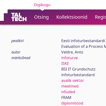
Digikogu
Otsing
Kollektsioonid
Regis
pealkiri
Eesti infoturbestandardi
Evaluation of a Process 
autor
Veldre, Anto
märksõnad
infoturve
ISKE
BSI IT Grundschutz
infoturbestandard
avalik sektor
meetmed
nõuded
FRAM
diplomitööd