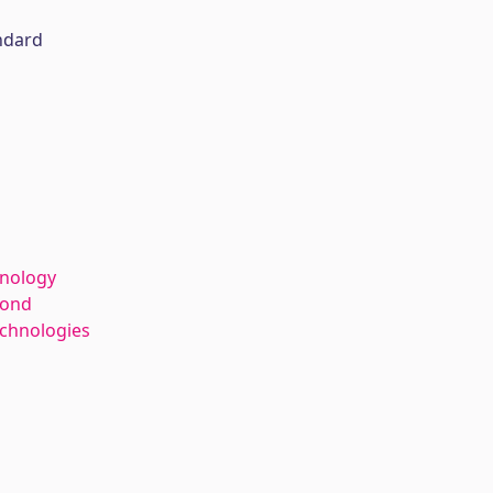
ndard
hnology
kond
echnologies