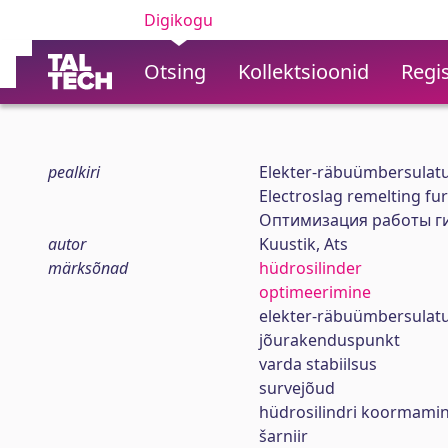
Digikogu
Otsing
Kollektsioonid
Regis
pealkiri
Elekter-räbuümbersulatu
Electroslag remelting fu
Оптимизация работы г
autor
Kuustik, Ats
märksõnad
hüdrosilinder
optimeerimine
elekter-räbuümbersulat
jõurakenduspunkt
varda stabiilsus
survejõud
hüdrosilindri koormami
šarniir