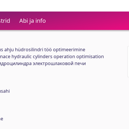
trid
Abi ja info
s ahju hüdrosilindri töö optimeerimine
rnace hydraulic cylinders operation optimisation
идроцилиндра электрошлаковой печи
usahi
ne