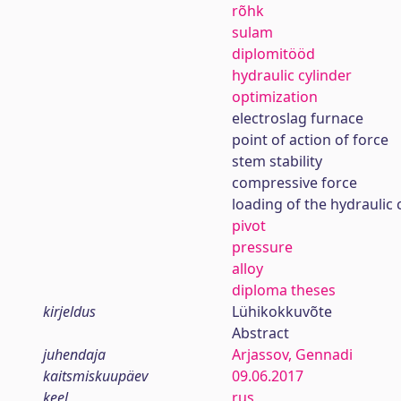
rõhk
sulam
diplomitööd
hydraulic cylinder
optimization
electroslag furnace
point of action of force
stem stability
compressive force
loading of the hydraulic 
pivot
pressure
alloy
diploma theses
kirjeldus
Lühikokkuvõte
Abstract
juhendaja
Arjassov, Gennadi
kaitsmiskuupäev
09.06.2017
keel
rus