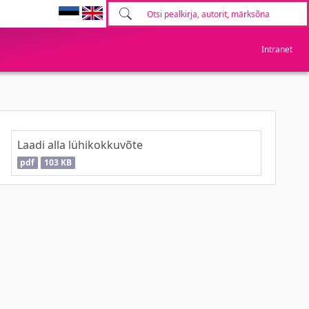
Intranet
Laadi alla lühikokkuvõte
pdf
103 KB