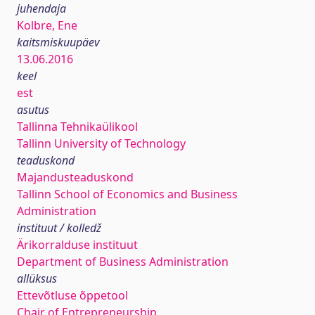
juhendaja
Kolbre, Ene
kaitsmiskuupäev
13.06.2016
keel
est
asutus
Tallinna Tehnikaülikool
Tallinn University of Technology
teaduskond
Majandusteaduskond
Tallinn School of Economics and Business
Administration
instituut / kolledž
Ärikorralduse instituut
Department of Business Administration
allüksus
Ettevõtluse õppetool
Chair of Entrepreneurship