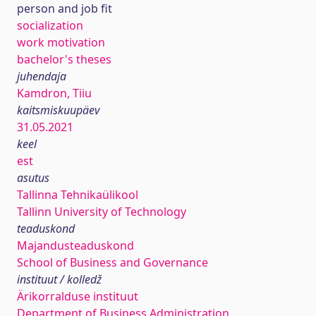
person and job fit
socialization
work motivation
bachelor's theses
juhendaja
Kamdron, Tiiu
kaitsmiskuupäev
31.05.2021
keel
est
asutus
Tallinna Tehnikaülikool
Tallinn University of Technology
teaduskond
Majandusteaduskond
School of Business and Governance
instituut / kolledž
Ärikorralduse instituut
Department of Business Administration