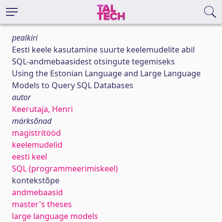
pealkiri
Eesti keele kasutamine suurte keelemudelite abil
SQL-andmebaasidest otsingute tegemiseks
Using the Estonian Language and Large Language
Models to Query SQL Databases
autor
Keerutaja, Henri
märksõnad
magistritööd
keelemudelid
eesti keel
SQL (programmeerimiskeel)
kontekstõpe
andmebaasid
master's theses
large language models