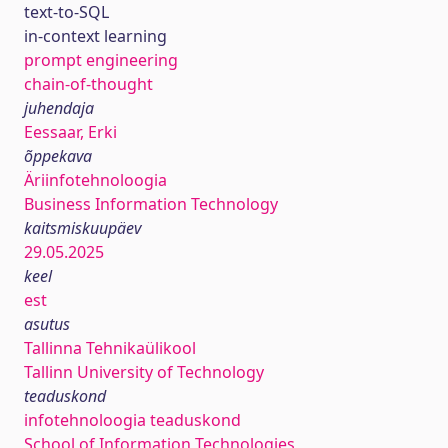
text-to-SQL
in-context learning
prompt engineering
chain-of-thought
juhendaja
Eessaar, Erki
õppekava
Äriinfotehnoloogia
Business Information Technology
kaitsmiskuupäev
29.05.2025
keel
est
asutus
Tallinna Tehnikaülikool
Tallinn University of Technology
teaduskond
infotehnoloogia teaduskond
School of Information Technologies