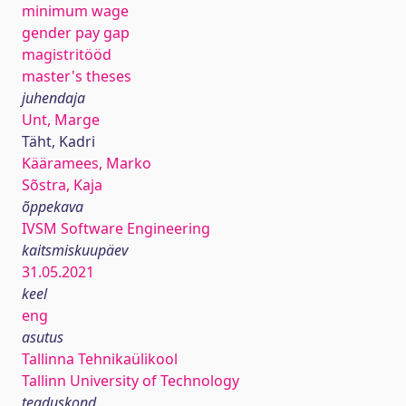
minimum wage
gender pay gap
magistritööd
master's theses
juhendaja
Unt, Marge
Täht, Kadri
Kääramees, Marko
Sõstra, Kaja
õppekava
IVSM Software Engineering
kaitsmiskuupäev
31.05.2021
keel
eng
asutus
Tallinna Tehnikaülikool
Tallinn University of Technology
teaduskond