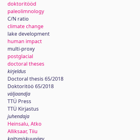
doktoritööd
paleolimnology
C/N ratio
climate change
lake development
human impact
multi-proxy
postglacial
doctoral theses
kirjeldus
Doctoral thesis 65/2018
Doktoritöö 65/2018
väljaandja
TTÜ Press
TTÜ Kirjastus
juhendaja
Heinsalu, Atko
Alliksaar, Tiiu
kaitsmiskuupäev