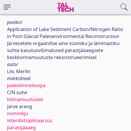
pealkiri
Application of Lake Sediment Carbon/Nitrogen Ratio
in Post-Glacial Paleoenvironmental Reconstruction
Järvesetete orgaanilise aine süsiniku ja lämmastiku
suhte kasutusvõimalused pärastjääaegsete
keskkonnamuutuste rekonstrueerimisel
autor
Liiv, Merlin
märksõnad
paleolimnoloogia
C/N suhe
kliimamuutused
järve areng
inimmõju
interdistsiplinaarsus
pärastjääaeg