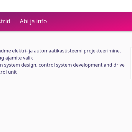
trid
Abi ja info
dme elektri- ja automaatikasüsteemi projekteerimine,
g ajamite valik
on system design, control system development and drive
rol unit