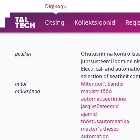
Digikogu
Otsing
Kollektsioonid
Regis
pealkiri
Ohutusrihma kontrollsea
juhtsüsteemi loomine nin
Electrical- and automati
selection of seatbelt cont
autor
Mitendorf, Sander
märksõnad
magistritööd
automatiseerimine
järgivsüsteemid
ajamid
tööstusautomaatika
master's theses
automation