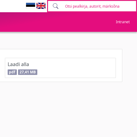
Intranet
Laadi alla
pdf
27,41 MB