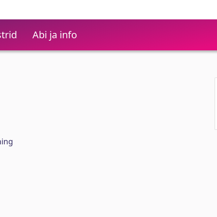
trid
Abi ja info
hing