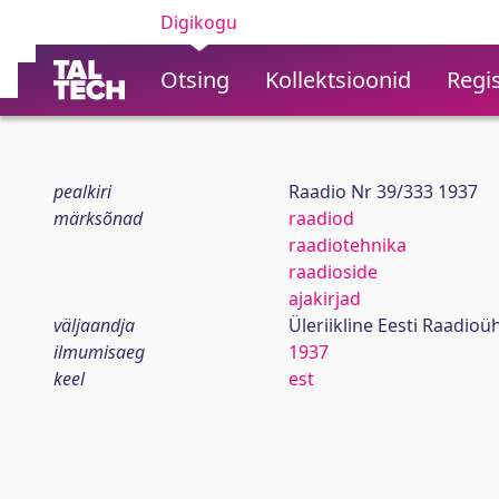
Digikogu
Otsing
Kollektsioonid
Regis
pealkiri
Raadio Nr 39/333 1937
märksõnad
raadiod
raadiotehnika
raadioside
ajakirjad
väljaandja
Üleriikline Eesti Raadioü
ilmumisaeg
1937
keel
est