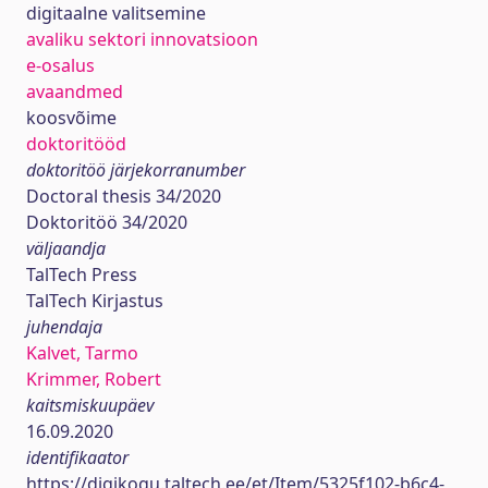
digitaalne valitsemine
avaliku sektori innovatsioon
e-osalus
avaandmed
koosvõime
doktoritööd
doktoritöö järjekorranumber
Doctoral thesis 34/2020
Doktoritöö 34/2020
väljaandja
TalTech Press
TalTech Kirjastus
juhendaja
Kalvet, Tarmo
Krimmer, Robert
kaitsmiskuupäev
16.09.2020
identifikaator
https://digikogu.taltech.ee/et/Item/5325f102-b6c4-