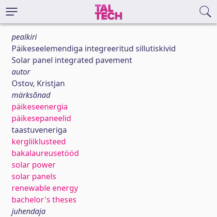
pealkiri
Päikeseelemendiga integreeritud sillutiskivid
Solar panel integrated pavement
autor
Ostov, Kristjan
märksõnad
päikeseenergia
päikesepaneelid
taastuveneriga
kergliiklusteed
bakalaureusetööd
solar power
solar panels
renewable energy
bachelor's theses
juhendaja