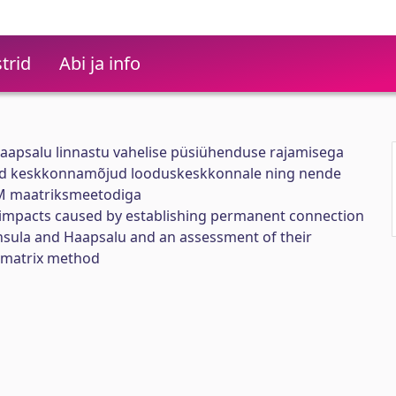
trid
Abi ja info
Haapsalu linnastu vahelise püsiühenduse rajamisega
ed keskkonnamõjud looduskeskkonnale ning nende
AM maatriksmeetodiga
 impacts caused by establishing permanent connection
sula and Haapsalu and an assessment of their
M matrix method