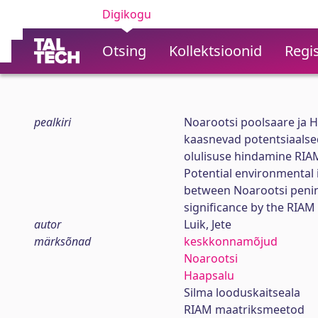
Digikogu
Otsing
Kollektsioonid
Regis
pealkiri
Noarootsi poolsaare ja 
kaasnevad potentsiaals
olulisuse hindamine RI
Potential environmental
between Noarootsi penin
significance by the RIA
autor
Luik, Jete
märksõnad
keskkonnamõjud
Noarootsi
Haapsalu
Silma looduskaitseala
RIAM maatriksmeetod