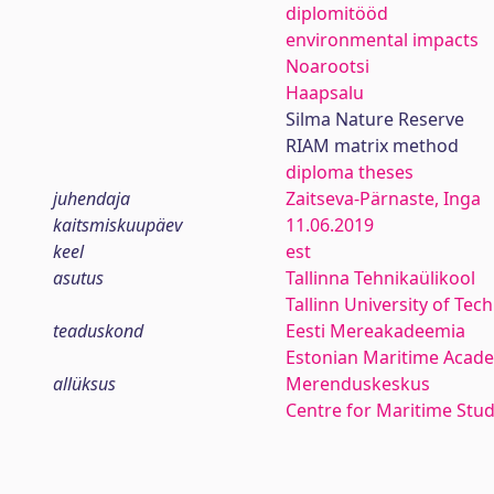
diplomitööd
environmental impacts
Noarootsi
Haapsalu
Silma Nature Reserve
RIAM matrix method
diploma theses
juhendaja
Zaitseva-Pärnaste, Inga
kaitsmiskuupäev
11.06.2019
keel
est
asutus
Tallinna Tehnikaülikool
Tallinn University of Tec
teaduskond
Eesti Mereakadeemia
Estonian Maritime Acad
allüksus
Merenduskeskus
Centre for Maritime Stud