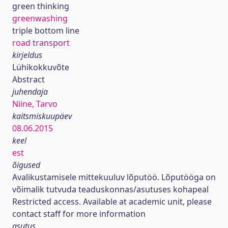
green thinking
greenwashing
triple bottom line
road transport
kirjeldus
Lühikokkuvõte
Abstract
juhendaja
Niine, Tarvo
kaitsmiskuupäev
08.06.2015
keel
est
õigused
Avalikustamisele mittekuuluv lõputöö. Lõputööga on
võimalik tutvuda teaduskonnas/asutuses kohapeal
Restricted access. Available at academic unit, please
contact staff for more information
asutus