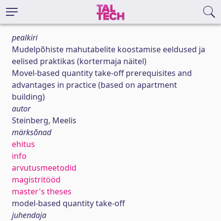
pealkiri
Mudelpõhiste mahutabelite koostamise eeldused ja
eelised praktikas (kortermaja näitel)
Movel-based quantity take-off prerequisites and
advantages in practice (based on apartment
building)
autor
Steinberg, Meelis
märksõnad
ehitus
info
arvutusmeetodid
magistritööd
master's theses
model-based quantity take-off
juhendaja