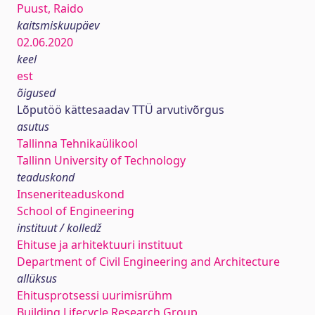
Puust, Raido
kaitsmiskuupäev
02.06.2020
keel
est
õigused
Lõputöö kättesaadav TTÜ arvutivõrgus
asutus
Tallinna Tehnikaülikool
Tallinn University of Technology
teaduskond
Inseneriteaduskond
School of Engineering
instituut / kolledž
Ehituse ja arhitektuuri instituut
Department of Civil Engineering and Architecture
allüksus
Ehitusprotsessi uurimisrühm
Building Lifecycle Research Group