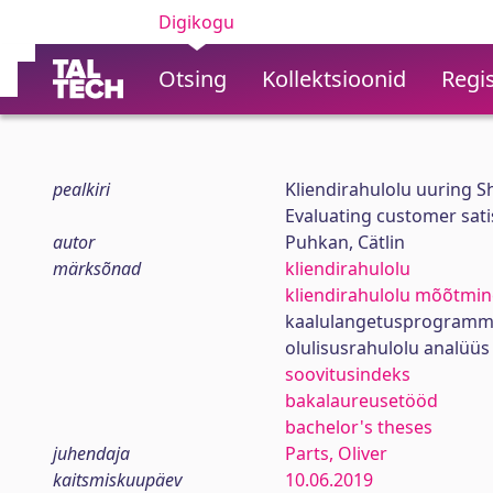
Digikogu
Otsing
Kollektsioonid
Regis
pealkiri
Kliendirahulolu uuring S
Evaluating customer sati
autor
Puhkan, Cätlin
märksõnad
kliendirahulolu
kliendirahulolu mõõtmin
kaalulangetusprogram
olulisusrahulolu analüüs
soovitusindeks
bakalaureusetööd
bachelor's theses
juhendaja
Parts, Oliver
kaitsmiskuupäev
10.06.2019