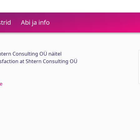
trid
Abi ja info
htern Consulting OÜ näitel
sfaction at Shtern Consulting OÜ
e
m