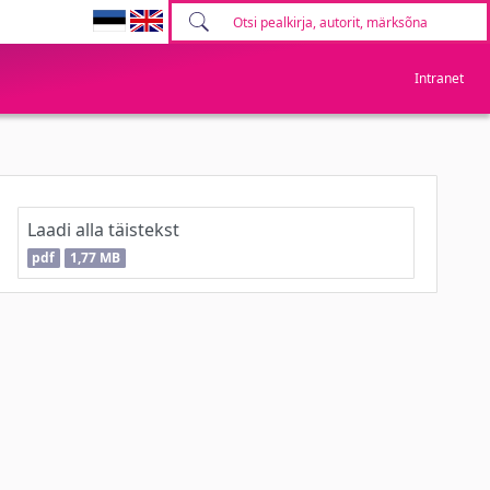
Intranet
Laadi alla täistekst
pdf
1,77 MB