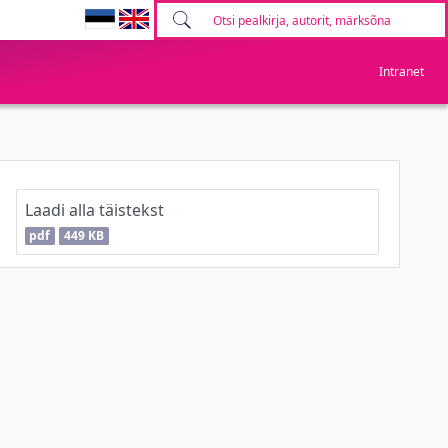
Intranet
Laadi alla täistekst
pdf
449 KB