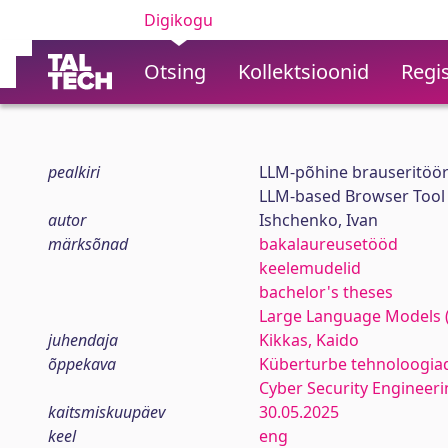
Digikogu
Otsing
Kollektsioonid
Regis
pealkiri
LLM-põhine brauseritööri
LLM-based Browser Tool f
autor
Ishchenko, Ivan
märksõnad
bakalaureusetööd
keelemudelid
bachelor's theses
Large Language Models 
juhendaja
Kikkas, Kaido
õppekava
Küberturbe tehnoloogia
Cyber Security Engineeri
kaitsmiskuupäev
30.05.2025
keel
eng