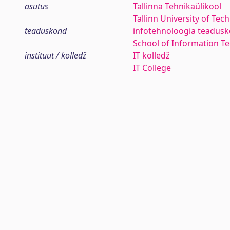
asutus
Tallinna Tehnikaülikool
Tallinn University of Tec
teaduskond
infotehnoloogia teadus
School of Information T
instituut / kolledž
IT kolledž
IT College