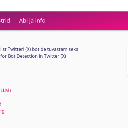
trid
Abi ja info
ist Twitteri (X) botide tuvastamiseks
or Bot Detection in Twitter (X)
(LLM)
d
ng