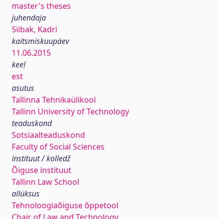
master's theses
juhendaja
Siibak, Kadri
kaitsmiskuupäev
11.06.2015
keel
est
asutus
Tallinna Tehnikaülikool
Tallinn University of Technology
teaduskond
Sotsiaalteaduskond
Faculty of Social Sciences
instituut / kolledž
Õiguse instituut
Tallinn Law School
allüksus
Tehnoloogiaõiguse õppetool
Chair of Law and Technology