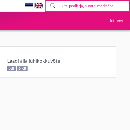
Intranet
Laadi alla lühikokkuvõte
pdf
6 KB