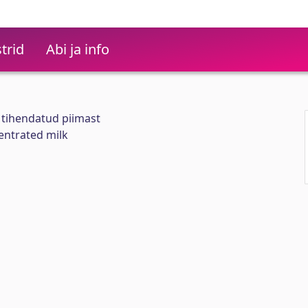
trid
Abi ja info
tihendatud piimast
entrated milk