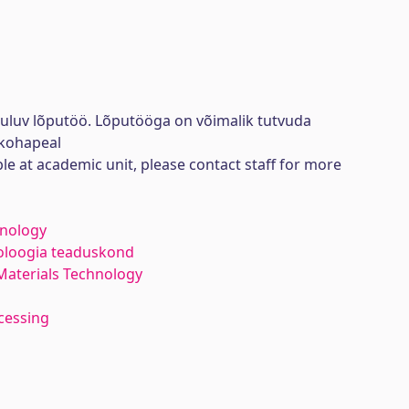
uuluv lõputöö. Lõputööga on võimalik tutvuda
kohapeal
ble at academic unit, please contact staff for more
hnology
noloogia teaduskond
Materials Technology
cessing