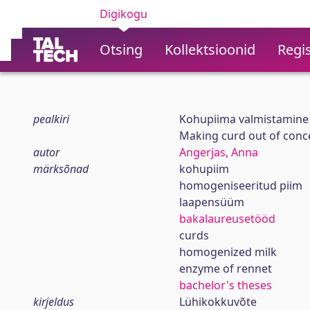
Digikogu
Otsing
Kollektsioonid
Regis
pealkiri
Kohupiima valmistamine 
Making curd out of conc
autor
Angerjas, Anna
märksõnad
kohupiim
homogeniseeritud piim
laapensüüm
bakalaureusetööd
curds
homogenized milk
enzyme of rennet
bachelor's theses
kirjeldus
Lühikokkuvõte