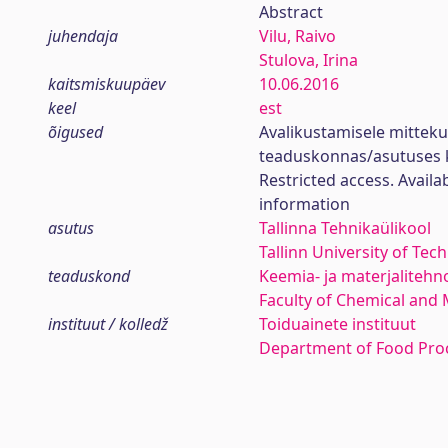
Abstract
juhendaja
Vilu, Raivo
Stulova, Irina
kaitsmiskuupäev
10.06.2016
keel
est
õigused
Avalikustamisele mittek
teaduskonnas/asutuses 
Restricted access. Availa
information
asutus
Tallinna Tehnikaülikool
Tallinn University of Tec
teaduskond
Keemia- ja materjaliteh
Faculty of Chemical and 
instituut / kolledž
Toiduainete instituut
Department of Food Pro