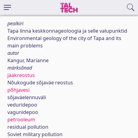
pealkiri
Tapa linna keskkonnageoloogia ja selle valupunktid
Environmental geology of the city of Tapa and its
main problems
autor
Kangur, Marianne
märksõnad
jääkreostus
Nõukogude sõjaväe reostus
põhjavesi
sõjaväelennuväli
veduridepoo
vagunidepoo
petrooleum
residual pollution
Soviet military pollution