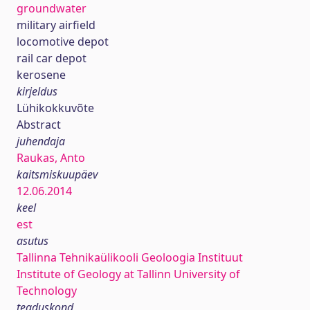
groundwater
military airfield
locomotive depot
rail car depot
kerosene
kirjeldus
Lühikokkuvõte
Abstract
juhendaja
Raukas, Anto
kaitsmiskuupäev
12.06.2014
keel
est
asutus
Tallinna Tehnikaülikooli Geoloogia Instituut
Institute of Geology at Tallinn University of
Technology
teaduskond