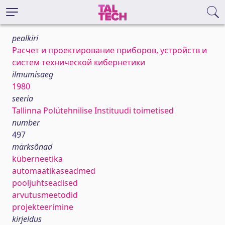
pealkiri
Расчет и проектирование приборов, устройств и
систем технической кибернетики
ilmumisaeg
1980
seeria
Tallinna Polütehnilise Instituudi toimetised
number
497
märksõnad
küberneetika
automaatikaseadmed
pooljuhtseadised
arvutusmeetodid
projekteerimine
kirjeldus