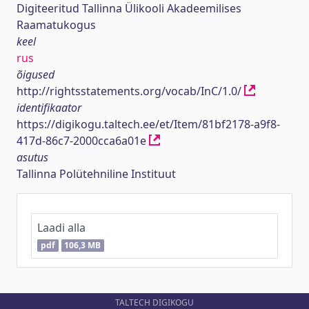
Digiteeritud Tallinna Ülikooli Akadeemilises
Raamatukogus
keel
rus
õigused
http://rightsstatements.org/vocab/InC/1.0/
identifikaator
https://digikogu.taltech.ee/et/Item/81bf2178-a9f8-
417d-86c7-2000cca6a01e
asutus
Tallinna Polütehniline Instituut
Laadi alla
pdf
106,3 MB
TALTECH DIGIKOGU