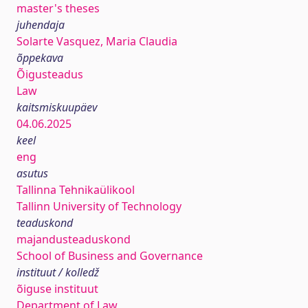
master's theses
juhendaja
Solarte Vasquez, Maria Claudia
õppekava
Õigusteadus
Law
kaitsmiskuupäev
04.06.2025
keel
eng
asutus
Tallinna Tehnikaülikool
Tallinn University of Technology
teaduskond
majandusteaduskond
School of Business and Governance
instituut / kolledž
õiguse instituut
Department of Law