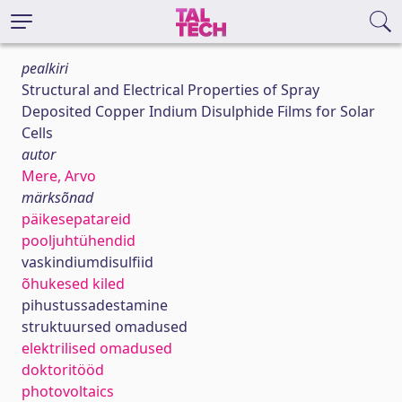
pealkiri
Structural and Electrical Properties of Spray
Deposited Copper Indium Disulphide Films for Solar
Cells
autor
Mere, Arvo
märksõnad
päikesepatareid
pooljuhtühendid
vaskindiumdisulfiid
õhukesed kiled
pihustussadestamine
struktuursed omadused
elektrilised omadused
doktoritööd
photovoltaics