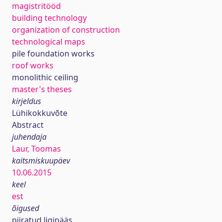
magistritööd
building technology
organization of construction
technological maps
pile foundation works
roof works
monolithic ceiling
master's theses
kirjeldus
Lühikokkuvõte
Abstract
juhendaja
Laur, Toomas
kaitsmiskuupäev
10.06.2015
keel
est
õigused
piiratud ligipääs