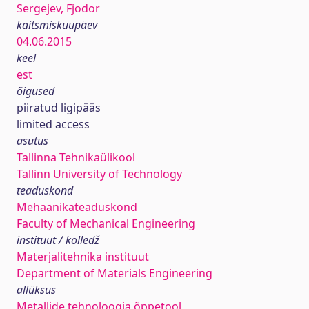
Sergejev, Fjodor
kaitsmiskuupäev
04.06.2015
keel
est
õigused
piiratud ligipääs
limited access
asutus
Tallinna Tehnikaülikool
Tallinn University of Technology
teaduskond
Mehaanikateaduskond
Faculty of Mechanical Engineering
instituut / kolledž
Materjalitehnika instituut
Department of Materials Engineering
allüksus
Metallide tehnoloogia õppetool