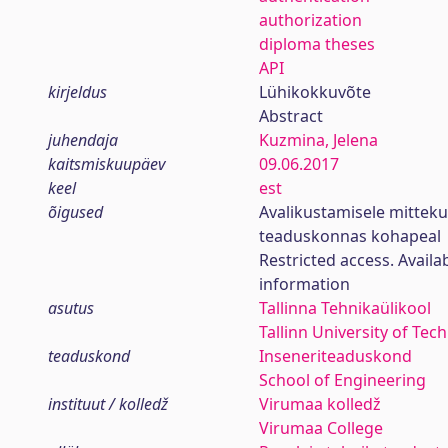
authorization
diploma theses
API
kirjeldus
Lühikokkuvõte
Abstract
juhendaja
Kuzmina, Jelena
kaitsmiskuupäev
09.06.2017
keel
est
õigused
Avalikustamisele mittek
teaduskonnas kohapeal
Restricted access. Availa
information
asutus
Tallinna Tehnikaülikool
Tallinn University of Tec
teaduskond
Inseneriteaduskond
School of Engineering
instituut / kolledž
Virumaa kolledž
Virumaa College