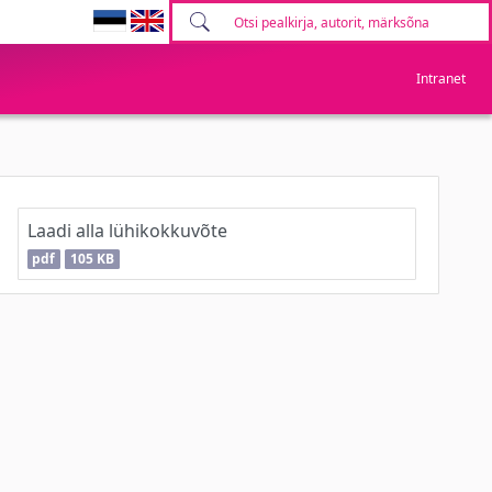
Intranet
Laadi alla lühikokkuvõte
pdf
105 KB