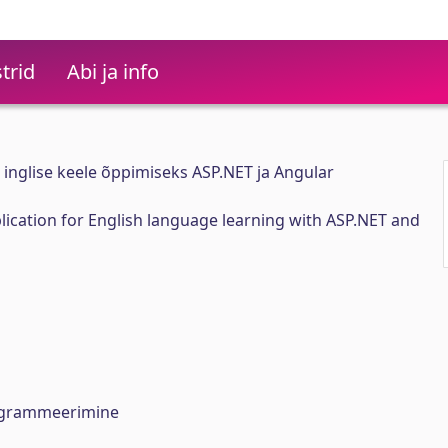
trid
Abi ja info
inglise keele õppimiseks ASP.NET ja Angular
ication for English language learning with ASP.NET and
rogrammeerimine