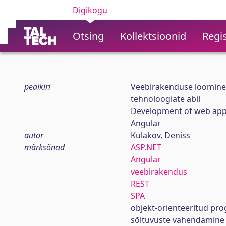
Digikogu
Otsing
Kollektsioonid
Regis
pealkiri
Veebirakenduse loomine 
tehnoloogiate abil
Development of web appl
Angular
autor
Kulakov, Deniss
märksõnad
ASP.NET
Angular
veebirakendus
REST
SPA
objekt-orienteeritud p
sõltuvuste vähendamine