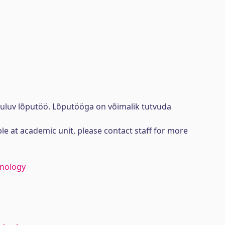
uuluv lõputöö. Lõputööga on võimalik tutvuda
ble at academic unit, please contact staff for more
hnology