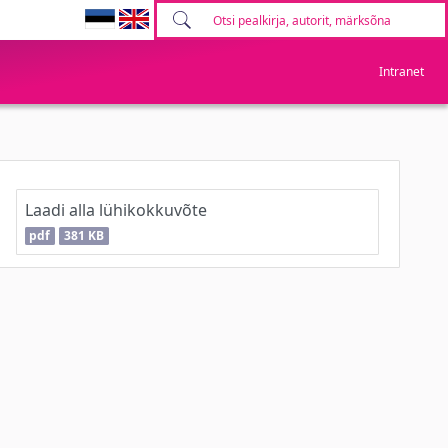
Intranet
Laadi alla lühikokkuvõte
pdf
381 KB