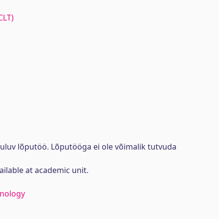
CLT)
uluv lõputöö. Lõputööga ei ole võimalik tutvuda
ailable at academic unit.
hnology