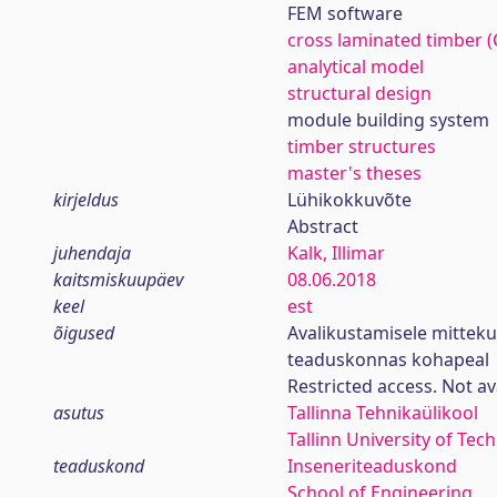
FEM software
cross laminated timber (
analytical model
structural design
module building system
timber structures
master's theses
kirjeldus
Lühikokkuvõte
Abstract
juhendaja
Kalk, Illimar
kaitsmiskuupäev
08.06.2018
keel
est
õigused
Avalikustamisele mitteku
teaduskonnas kohapeal
Restricted access. Not av
asutus
Tallinna Tehnikaülikool
Tallinn University of Tec
teaduskond
Inseneriteaduskond
School of Engineering