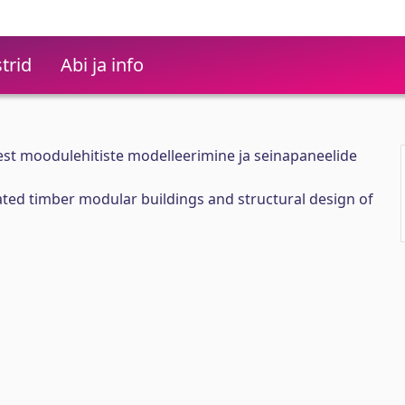
trid
Abi ja info
est moodulehitiste modelleerimine ja seinapaneelide
ted timber modular buildings and structural design of