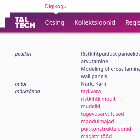
Digikogu
Otsing
Kollektsioonid
Regis
pealkiri
Ristkihtpuidust paneelid
arvutamine
Modeling of cross lamina
wall panels
autor
Nurk, Karli
märksõnad
tarkvara
ristkihtliimpuit
mudelid
tugevusarvutused
moodulmajad
puitkonstruktsioonid
magistritööd