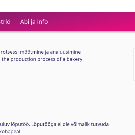
trid
Abi ja info
protsessi mõõtmine ja analüüsimine
 the production process of a bakery
uluv lõputöö. Lõputööga ei ole võimalik tutvuda
kohapeal