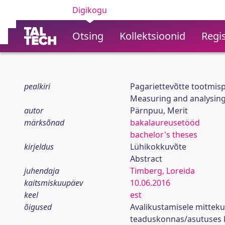
Digikogu
Otsing
Kollektsioonid
Regis
pealkiri
Pagariettevõtte tootmis
Measuring and analysing
autor
Pärnpuu, Merit
märksõnad
bakalaureusetööd
bachelor's theses
kirjeldus
Lühikokkuvõte
Abstract
juhendaja
Timberg, Loreida
kaitsmiskuupäev
10.06.2016
keel
est
õigused
Avalikustamisele mitteku
teaduskonnas/asutuses 