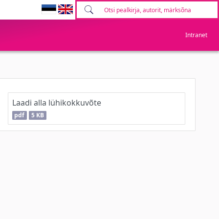
Intranet
Laadi alla lühikokkuvõte
pdf
5 KB