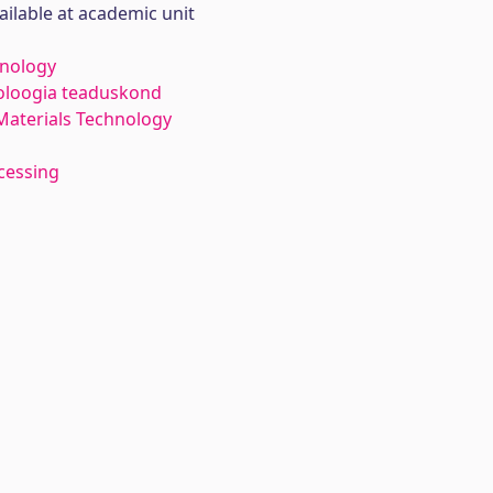
ailable at academic unit
hnology
noloogia teaduskond
Materials Technology
cessing