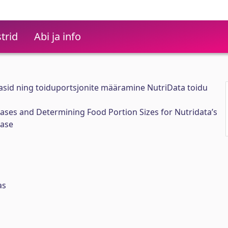
trid
Abi ja info
sid ning toiduportsjonite määramine NutriData toidu
ses and Determining Food Portion Sizes for Nutridata’s
ase
as