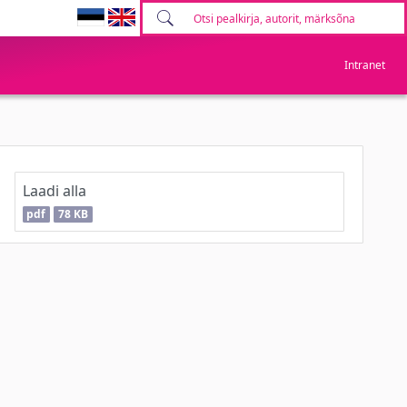
Intranet
Laadi alla
pdf
78 KB