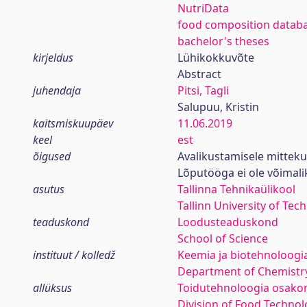
NutriData
food composition datab
bachelor's theses
kirjeldus
Lühikokkuvõte
Abstract
juhendaja
Pitsi, Tagli
Salupuu, Kristin
kaitsmiskuupäev
11.06.2019
keel
est
õigused
Avalikustamisele mittek
Lõputööga ei ole võimal
asutus
Tallinna Tehnikaülikool
Tallinn University of Tec
teaduskond
Loodusteaduskond
School of Science
instituut / kolledž
Keemia ja biotehnoloogia
Department of Chemistr
allüksus
Toidutehnoloogia osako
Division of Food Technol