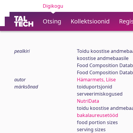
Digikogu
Otsing
Kollektsioonid
Regis
pealkiri
Toidu koostise andmebaa
koostise andmebaasile
Food Composition Databa
Food Composition Datab
autor
Hämarmets, Liise
märksõnad
toiduportsjonid
serveerimiskogused
NutriData
toidu koostise andmeba
bakalaureusetööd
food portion sizes
serving sizes