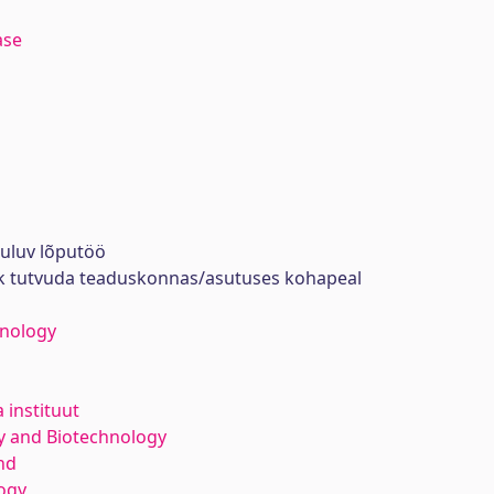
ase
uuluv lõputöö
ik tutvuda teaduskonnas/asutuses kohapeal
hnology
 instituut
y and Biotechnology
nd
ogy