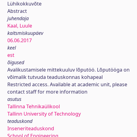
Lühikokkuvõte
Abstract
juhendaja
Kaal, Luule
kaitsmiskuupäev
06.06.2017
keel
est
õigused
Avalikustamisele mittekuuluv lõputöö. Lõputööga on
võimalik tutvuda teaduskonnas kohapeal
Restricted access. Available at academic unit, please
contact staff for more information
asutus
Tallinna Tehnikaülikool
Tallinn University of Technology
teaduskond
Inseneriteaduskond
School of Engineering