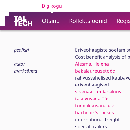
Digikogu
Otsing
Kollektsioonid
Regis
pealkiri
Eriveohaagiste soetamis
Cost benefit analysis of 
autor
Alesma, Helena
märksõnad
bakalaureusetööd
rahvusvahelised kaubav
eriveohaagised
stsenaariumianalüüs
tasuvusanalüüs
tundlikkusanalüüs
bachelor's theses
international freight
special trailers