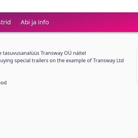
trid
Abi ja info
e tasuvusanalüüs Transway OÜ näitel
buying special trailers on the example of Transway Ltd
eod