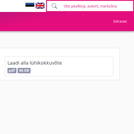
Intranet
Laadi alla lühikokkuvõte
pdf
96 KB