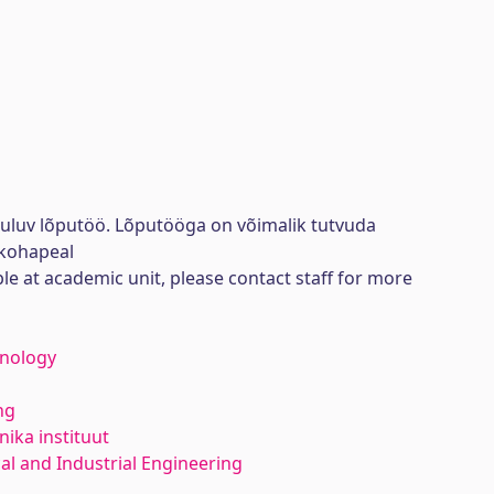
uuluv lõputöö. Lõputööga on võimalik tutvuda
kohapeal
ble at academic unit, please contact staff for more
hnology
ng
ika instituut
l and Industrial Engineering