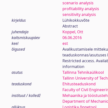
scenario analysis
profitability analysis
sensitivity analysis
kirjeldus
Lühikokkuvõte
Abstract
juhendaja
Koppel, Ott
kaitsmiskuupäev
06.06.2016
keel
est
õigused
Avalikustamisele mittek
teaduskonnas/asutuses 
Restricted access. Availa
information
asutus
Tallinna Tehnikaülikool
Tallinn University of Tec
teaduskond
Ehitusteaduskond
Faculty of Civil Engineeri
instituut / kolledž
Mehaanika ja tööstustehn
Department of Mechanica
allüksus
Logistika õppetool