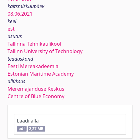
kaitsmiskuupäev
08.06.2021
keel
est
asutus
Tallinna Tehnikaülikool
Tallinn University of Technology
teaduskond
Eesti Mereakadeemia
Estonian Maritime Academy
allüksus
Meremajanduse Keskus
Centre of Blue Economy
Laadi alla
pdf
2,27 MB