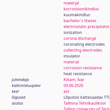
materjal
korrosioonikindlus
kuumakindlus
bachelor's theses
electrostatic precipitator
ionization
corona discharge
coronating electrodes
collecting electrodes
insulator
material
corrosion resistance
heat resistance
juhendaja
Kiitam, Ivar
kaitsmiskuupäev
09.06.2020
keel
est
õigused
Lõputöö kättesaadav TTÜ
asutus
Tallinna Tehnikaülikool
Tallinn University of Tec