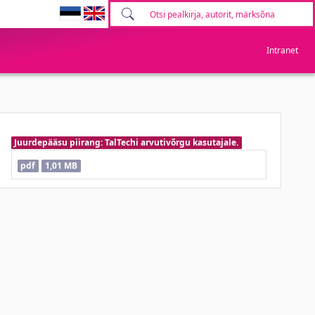
Intranet
Juurdepääsu piirang: TalTechi arvutivõrgu kasutajale.
pdf
1,01 MB