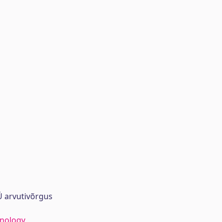
 arvutivõrgus
hnology