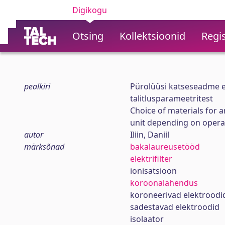
Digikogu
Otsing
Kollektsioonid
Regis
pealkiri
Pürolüüsi katseseadme ele
talitlusparameetritest
Choice of materials for a
unit depending on opera
autor
Iliin, Daniil
märksõnad
bakalaureusetööd
elektrifilter
ionisatsioon
koroonalahendus
koroneerivad elektroodi
sadestavad elektroodid
isolaator