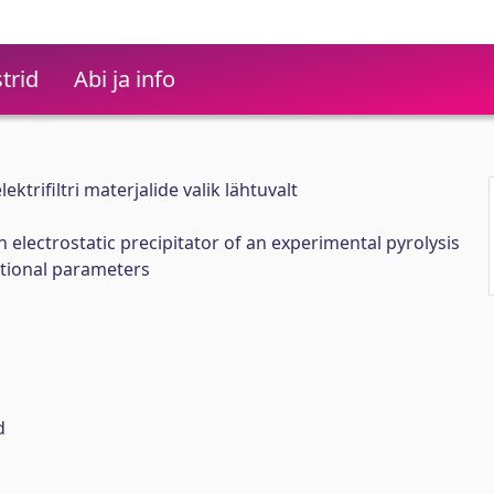
trid
Abi ja info
ktrifiltri materjalide valik lähtuvalt
n electrostatic precipitator of an experimental pyrolysis
tional parameters
d