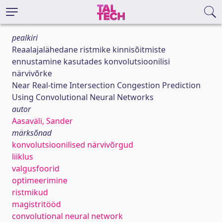
pealkiri
Reaalajalähedane ristmike kinnisõitmiste
ennustamine kasutades konvolutsioonilisi
närvivõrke
Near Real-time Intersection Congestion Prediction
Using Convolutional Neural Networks
autor
Aasaväli, Sander
märksõnad
konvolutsioonilised närvivõrgud
liiklus
valgusfoorid
optimeerimine
ristmikud
magistritööd
convolutional neural network