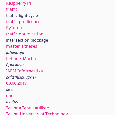
Raspberry Pi
traffic
traffic light cycle
traffic prediction
PyTorch
traffic optimization
intersection blockage
master's theses
juhendaja
Rebane, Martin
õppekava
IAPM Informaatika
kaitsmiskuupäev
03.06.2019
keel
eng
asutus
Tallinna Tehnikaülikool
Tallinn University of Technology