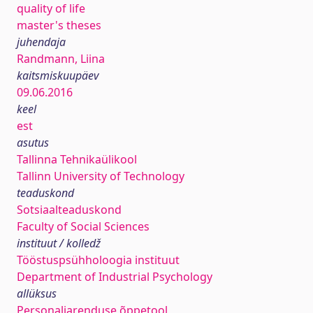
quality of life
master's theses
juhendaja
Randmann, Liina
kaitsmiskuupäev
09.06.2016
keel
est
asutus
Tallinna Tehnikaülikool
Tallinn University of Technology
teaduskond
Sotsiaalteaduskond
Faculty of Social Sciences
instituut / kolledž
Tööstuspsühholoogia instituut
Department of Industrial Psychology
allüksus
Personaliarenduse õppetool