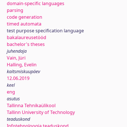
domain-specific languages
parsing
code generation
timed automata
test purpose specification language
bakalaureusetööd
bachelor's theses
juhendaja
Vain, Jüri
Halling, Evelin
kaitsmiskuupäev
12.06.2019
keel
eng
asutus
Tallinna Tehnikaülikool
Tallinn University of Technology
teaduskond
Infotehnoloogia teaduskond