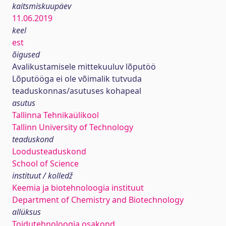
kaitsmiskuupäev
11.06.2019
keel
est
õigused
Avalikustamisele mittekuuluv lõputöö
Lõputööga ei ole võimalik tutvuda
teaduskonnas/asutuses kohapeal
asutus
Tallinna Tehnikaülikool
Tallinn University of Technology
teaduskond
Loodusteaduskond
School of Science
instituut / kolledž
Keemia ja biotehnoloogia instituut
Department of Chemistry and Biotechnology
allüksus
Toidutehnoloogia osakond