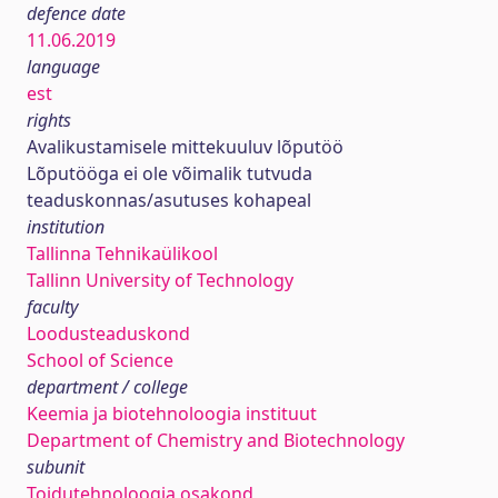
defence date
11.06.2019
language
est
rights
Avalikustamisele mittekuuluv lõputöö
Lõputööga ei ole võimalik tutvuda
teaduskonnas/asutuses kohapeal
institution
Tallinna Tehnikaülikool
Tallinn University of Technology
faculty
Loodusteaduskond
School of Science
department / college
Keemia ja biotehnoloogia instituut
Department of Chemistry and Biotechnology
subunit
Toidutehnoloogia osakond