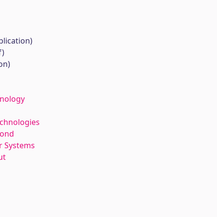
lication)
f)
on)
hnology
echnologies
kond
r Systems
ut