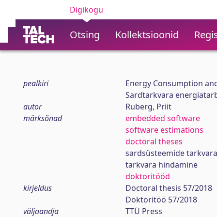
Digikogu
Otsing
Kollektsioonid
Regis
pealkiri
Energy Consumption and
Sardtarkvara energiatar
autor
Ruberg, Priit
märksõnad
embedded software
software estimations
doctoral theses
sardsüsteemide tarkvar
tarkvara hindamine
doktoritööd
kirjeldus
Doctoral thesis 57/2018
Doktoritöö 57/2018
väljaandja
TTÜ Press