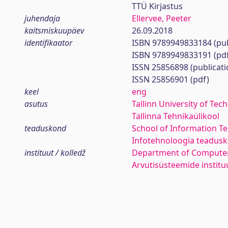
TTÜ Kirjastus
juhendaja
Ellervee, Peeter
kaitsmiskuupäev
26.09.2018
identifikaator
ISBN 9789949833184 (pub
ISBN 9789949833191 (pd
ISSN 25856898 (publicati
ISSN 25856901 (pdf)
keel
eng
asutus
Tallinn University of Tec
Tallinna Tehnikaülikool
teaduskond
School of Information T
Infotehnoloogia teadus
instituut / kolledž
Department of Compute
Arvutisüsteemide institu