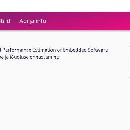
trid
Abi ja info
 Performance Estimation of Embedded Software
be ja jõudluse ennustamine
a